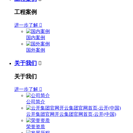
工程案例
进一步了解

国内案例
国外案例
关于我们

关于我们
进一步了解

公司简介
云开集团官网开云集团官网首页-云开(中国)
荣誉资质