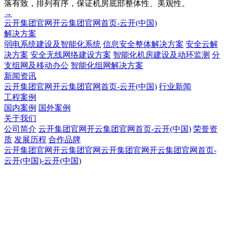
落有致，排列有序，保证机房底部整体性、美观性。
→
云开集团官网开云集团官网首页-云开(中国)
解决方案
弱电系统建设及智能化系统
信息安全整体解决方案
安全云解
决方案
安全无线网络建设方案
智能化机房建设及动环监测
分
支组网及移动办公
智能化组网解决方案
新闻资讯
云开集团官网开云集团官网首页-云开(中国)
行业新闻
工程案例
国内案例
国外案例
关于我们
公司简介
云开集团官网开云集团官网首页-云开(中国)
荣誉资
质
发展历程
合作品牌
云开集团官网开云集团官网云开集团官网开云集团官网首页-
云开(中国)-云开(中国)
云开集团官网开云集团官网云开集团官网开
云集团官网首页-云开(中国)-云开(中国)