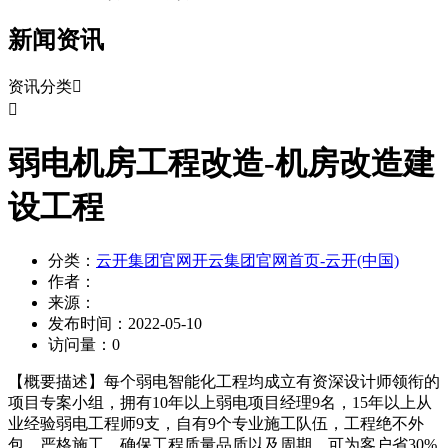
新闻资讯
资讯分类


弱电机房工程改造-机房改造建
设工程
分类：
云开集团官网开云集团官网首页-云开(中国)
作者：
来源：
发布时间：
2022-05-10
访问量：
0
【概要描述】
每个弱电智能化工程均成立有资深设计师领衔的
项目专案小组，拥有10年以上弱电项目经理9名，15年以上从
业经验弱电工程师9支，自有9个专业施工队伍，工程绝不外
包，严格施工，确保工程质量品质以及周期。可为客户省30%