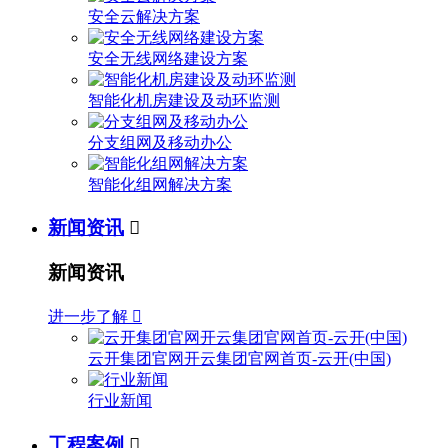
安全云解决方案
安全无线网络建设方案
智能化机房建设及动环监测
分支组网及移动办公
智能化组网解决方案
新闻资讯

新闻资讯
进一步了解

云开集团官网开云集团官网首页-云开(中国)
行业新闻
工程案例
