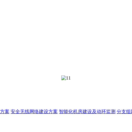
方案
安全无线网络建设方案
智能化机房建设及动环监测
分支组