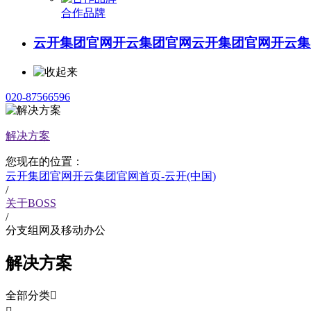
合作品牌
云开集团官网开云集团官网云开集团官网开云集团官
020-87566596
解决方案
您现在的位置：
云开集团官网开云集团官网首页-云开(中国)
/
关于BOSS
/
分支组网及移动办公
解决方案
全部分类
