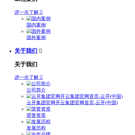
进一步了解

国内案例
国外案例
关于我们

关于我们
进一步了解

公司简介
云开集团官网开云集团官网首页-云开(中国)
荣誉资质
发展历程