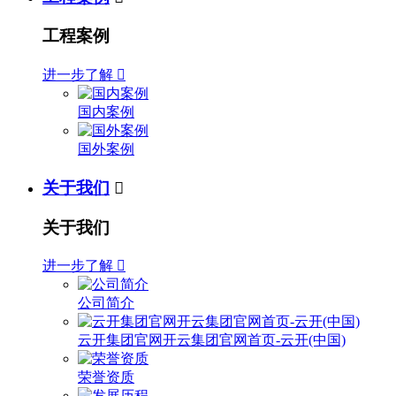
工程案例
进一步了解

国内案例
国外案例
关于我们

关于我们
进一步了解

公司简介
云开集团官网开云集团官网首页-云开(中国)
荣誉资质