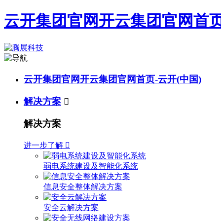
云开集团官网开云集团官网首页-
云开集团官网开云集团官网首页-云开(中国)
解决方案

解决方案
进一步了解

弱电系统建设及智能化系统
信息安全整体解决方案
安全云解决方案