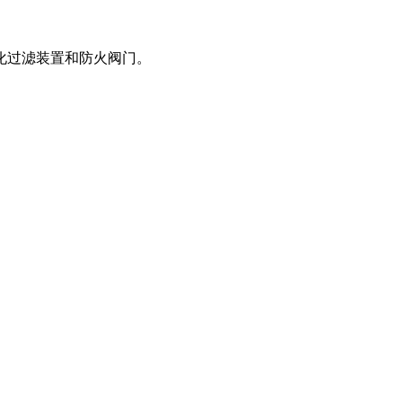
化过滤装置和防火阀门。