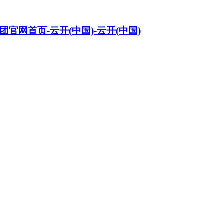
网首页-云开(中国)-云开(中国)