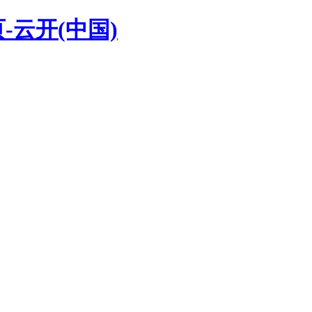
云开(中国)